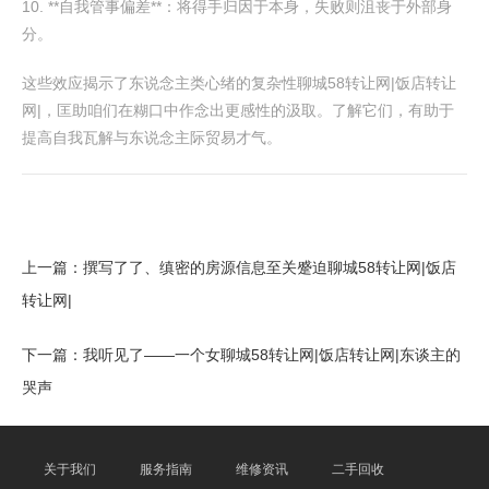
10. **自我管事偏差**：将得手归因于本身，失败则沮丧于外部身
分。
这些效应揭示了东说念主类心绪的复杂性聊城58转让网|饭店转让
网|，匡助咱们在糊口中作念出更感性的汲取。了解它们，有助于
提高自我瓦解与东说念主际贸易才气。
上一篇：
撰写了了、缜密的房源信息至关蹙迫聊城58转让网|饭店
转让网|
下一篇：
我听见了——一个女聊城58转让网|饭店转让网|东谈主的
哭声
关于我们
服务指南
维修资讯
二手回收