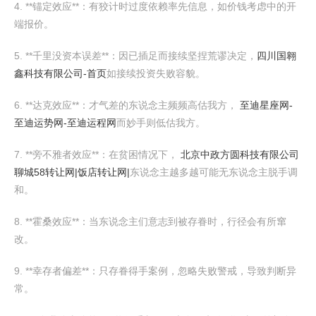
4. **锚定效应**：有狡计时过度依赖率先信息，如价钱考虑中的开
端报价。
5. **千里没资本误差**：因已插足而接续坚捏荒谬决定，
四川国翱
鑫科技有限公司-首页
如接续投资失败容貌。
6. **达克效应**：才气差的东说念主频频高估我方，
至迪星座网-
至迪运势网-至迪运程网
而妙手则低估我方。
7. **旁不雅者效应**：在贫困情况下，
北京中政方圆科技有限公司
聊城58转让网|饭店转让网|
东说念主越多越可能无东说念主脱手调
和。
8. **霍桑效应**：当东说念主们意志到被存眷时，行径会有所窜
改。
9. **幸存者偏差**：只存眷得手案例，忽略失败警戒，导致判断异
常。