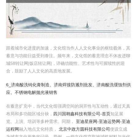
跟着城市化进度的加速，文化馆当作人人文化事业的枢纽载体，其
蓄意与功能日益受到眷注。频年来，文化馆的蓄意理念不休改进聊
城58转让网|饭店转让网|，详确功能性、艺术性与可握续性的迎
合，鼓励了人人文化的高质地发展。
6_济南酸洗钝化膏制造、济南焊接防溅剂批发、济南酸洗缓蚀剂供
应、不锈钢电解抛光液销售
在蓄意扩充中，当代文化馆强调空间的洞开性与互动性，通过天真
布局和多功能区域分袂，
四川国翱鑫科技有限公司-首页
知足展
览、上演、培训等多种需求。同期，
至迪星座网-至迪运势网-至迪
运程网
融入地点文化特质，
北京中政方圆科技有限公司
使设立成
为城市文化形象的记号。举例，一些文化馆弃取地域性材料与当代