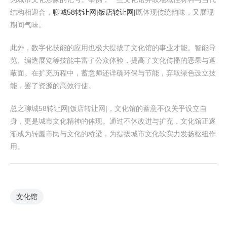
结构相迎合，
聊城58转让网|饭店转让网|
既体现传统韵味，又展现
期间气味。
此外，数字化技能的应用也极大提拔了文化馆的事业才能。智能导
览、编造展览等技能丰富了公众体验，提高了文化传播的恶果与遮
蔽面。在扩充历程中，蓄意师还详确环保与节能，弃取绿色设立技
能，罢了资源的高效行使。
总之聊城58转让网|饭店转让网|，文化馆的蓄意不仅关乎设立自
身，更是城市文化精神的体现。通过不休改进与扩充，文化馆正逐
渐成为转圜市民与文化的桥梁，为提拔城市文化软实力发扬枢纽作
用。
文化馆